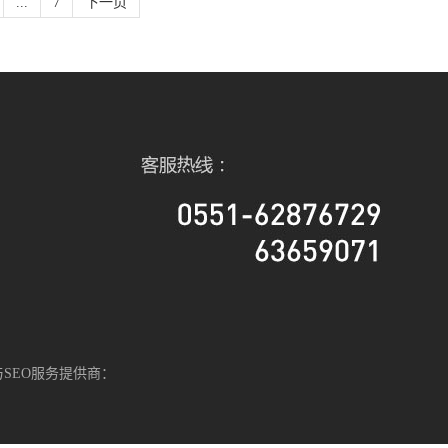
...
7
下一页
SEO服务提供商：