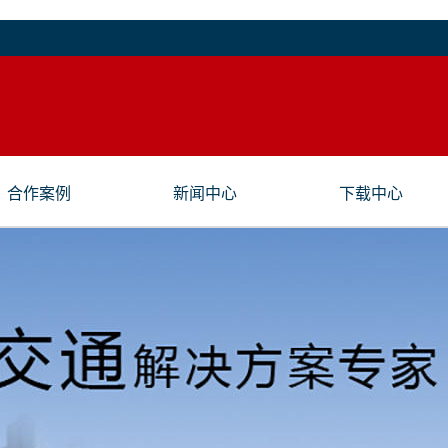
合作案例
新闻中心
下载中心