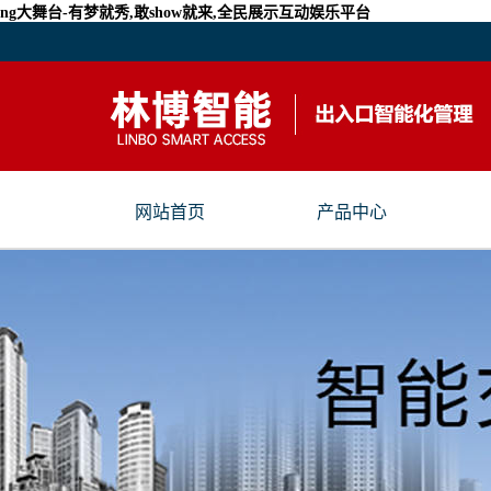
ng大舞台-有梦就秀,敢show就来,全民展示互动娱乐平台
网站首页
产品中心