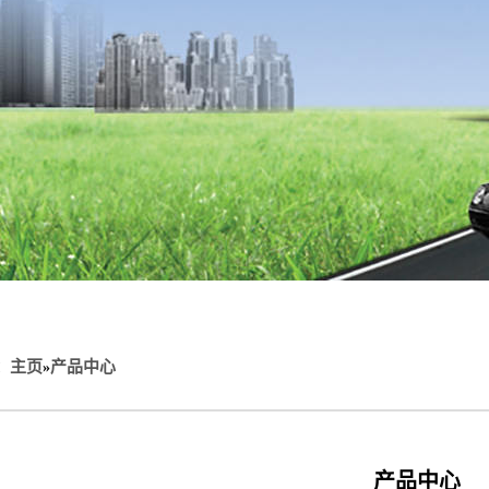
主页
产品中心
：
»
产品中心