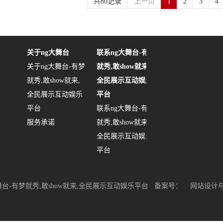
共80记录
上一页
1
2
3
4
关于ng大舞台
联系ng大舞台-有梦
关于ng大舞台-有梦
就秀,敢show就来,
就秀,敢show就来,
全民展示互动娱乐
全民展示互动娱乐
平台
平台
联系ng大舞台-有梦
服务承诺
就秀,敢show就来,
全民展示互动娱乐
平台
 ng大舞台-有梦就秀,敢show就来,全民展示互动娱乐平台
备案号：
网站设计与