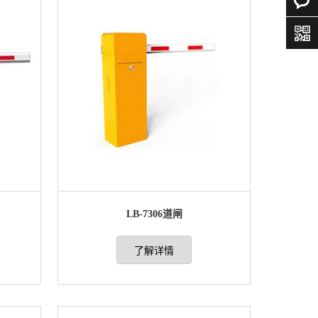
LB-7306道闸
了解详情