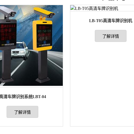
LB-T05高清车牌识别机
了解详情
高清车牌识别系统LBT-04
了解详情