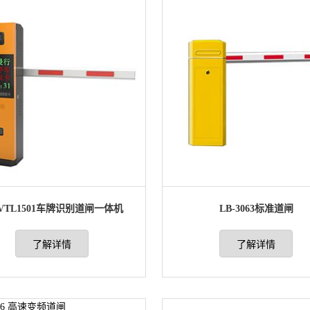
-VTL1501车牌识别道闸一体机
LB-3063标准道闸
了解详情
了解详情