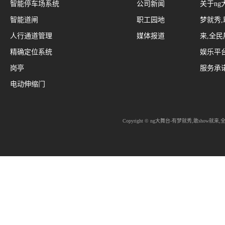
智能停车场系统
公司新闻
关于ng
智能道闸
职工园地
梦就秀,
人行通道管理
媒体报道
来,全
精确定位系统
娱乐平
岗亭
服务承
电动伸缩门
Copyright © ng大舞台-有梦就秀,敢show