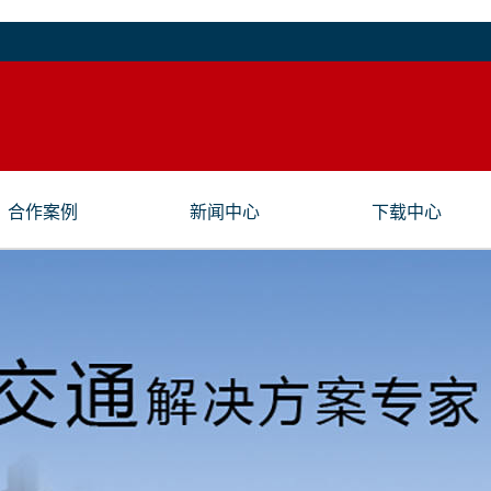
合作案例
新闻中心
下载中心