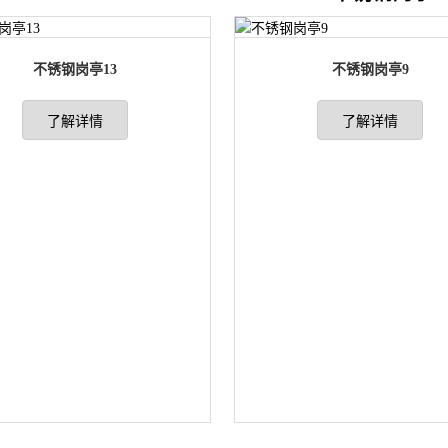
不锈钢岗亭13
不锈钢岗亭9
了解详情
了解详情