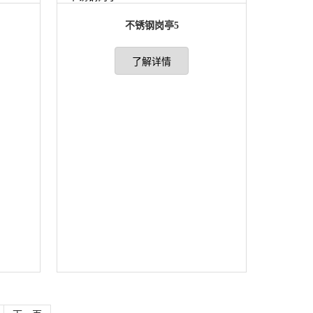
不锈钢岗亭5
了解详情