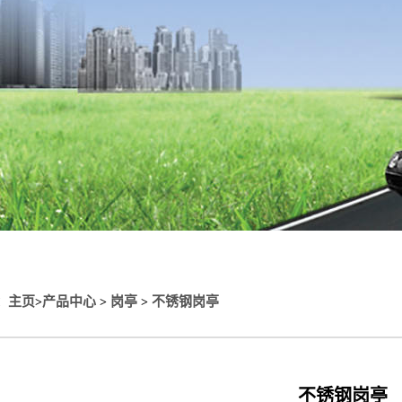
主页
产品中心
岗亭
不锈钢岗亭
：
>
>
>
不锈钢岗亭