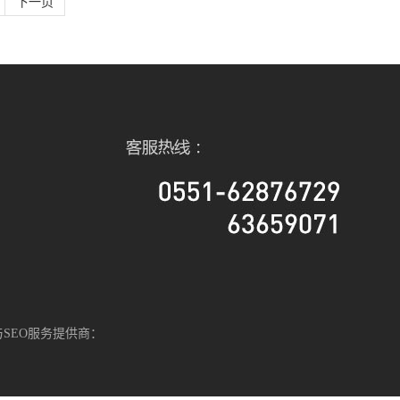
下一页
SEO服务提供商：