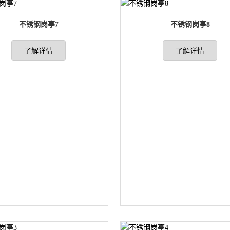
不锈钢岗亭7
不锈钢岗亭8
了解详情
了解详情