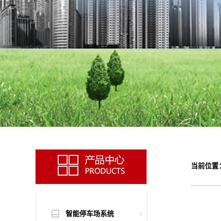
当前位置
智能停车场系统