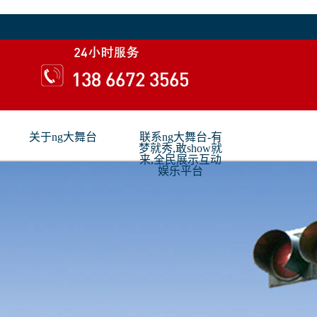
关于ng大舞台
联系ng大舞台-有
梦就秀,敢show就
来,全民展示互动
娱乐平台