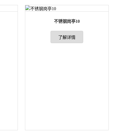
不锈钢岗亭10
了解详情